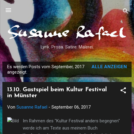
Direkt zum Hauptbereich
Lyrik. Prosa. Satire. Malerei.
Es werden Posts vom September, 2017
ALLE ANZEIGEN
P
angezeigt.
o
s
13.10. Gastspiel beim Kultur Festival
t
in Münster
s
Von
Susanne Rafael
-
September 06, 2017
Im Rahmen des "Kultur Festival anders begegnen"
werde ich am Texte aus meinem Buch