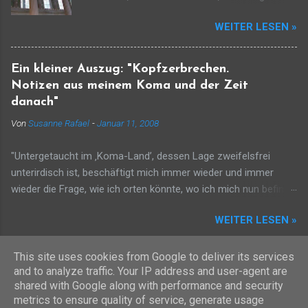
könnt ihr meinesgleichen sehn. Ich komme aus
WEITER LESEN »
der andern Welt und Zeit zufolge Gottes
deutender Gebärde und ziehe über Bethlehems
Gebreit und über all die Traurigkeit der Erde.
Ein kleiner Auszug: "Kopfzerbrechen.
Denkt nicht, ich wäre schon, ich selbst, das
Notizen aus meinem Koma und der Zeit
Licht. Das Licht ist unbegreiflich eins und keins.
danach"
Ich bin, der sich im Erdendämmer bricht, der
Von
Susanne Rafael
-
Januar 11, 2008
Schein nur, nur der Widerschein des Scheins,
Ein Zeichen nur in dieser Nacht und Stille.
"Untergetaucht im ‚Koma-Land’, dessen Lage zweifelsfrei
Vielleicht, dass einer, der mich sieht, sich bang
unterirdisch ist, beschäftigt mich immer wieder und immer
erhebt und aufbricht aus der Fülle ins
wieder die Frage, wie ich orten könnte, wo ich mich nun befinde.
Ungewisse geht sein Leben lang. Manfred
Raum der Zeitlosigkeit, Existenz ohne Morgen und Abend, ohne
Hausmann
WEITER LESEN »
Sonnenauf- und Sonnenuntergang. Dieser Raum ist zwar
menschenleer, aber voll mit meinen Gedanken und Gefühlen.
Wie ein Schauspieler auf einer leeren Bühne (und ohne
This site uses cookies from Google to deliver its services
and to analyze traffic. Your IP address and user-agent are
Publikum) halte ich ungestört lange Monologe, rezitiere ich
Powered by Blogger
shared with Google along with performance and security
lautlos Worte, Sätze, gespeist aus meinen Erinnerungen, werfe
metrics to ensure quality of service, generate usage
Bilder an imaginäre Wände, schaffe mir so ein Bühnenbild für
Urheberrecht vorbehalten. Vervielfältigung, öffentliche Vorführung etc. bitte nur nach