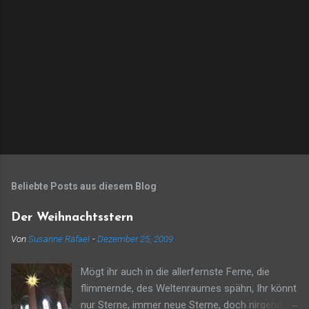
Beliebte Posts aus diesem Blog
Der Weihnachtsstern
Von
Susanne Rafael
-
Dezember 25, 2009
Mögt ihr auch in die allerfernste Ferne, die
flimmernde, des Weltenraumes spähn, Ihr könnt
nur Sterne, immer neue Sterne, doch nirgends