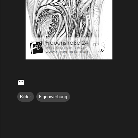
Bilder
Eigenwerbung
K
o
m
m