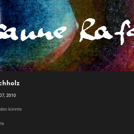
Direkt zum Hauptbereich
.
ichholz
 07, 2010
nden könnte
gte