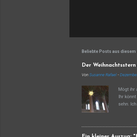
Beliebte Posts aus diesem
Der Weihnachtsstern
Von
Susanne Rafael
-
Dezember
Mögt ihr 
Ihr könnt
sehn. Ic
und ziehe
ich wäre 
bin, der 
Scheins, 
Ein kleiner Auszug: