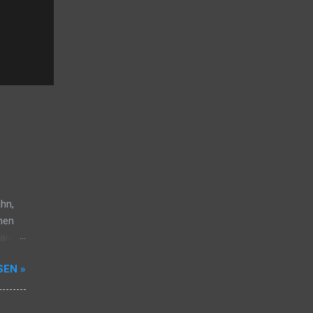
ähn,
hen
bärde
nicht,
SEN »
. Ich
mich