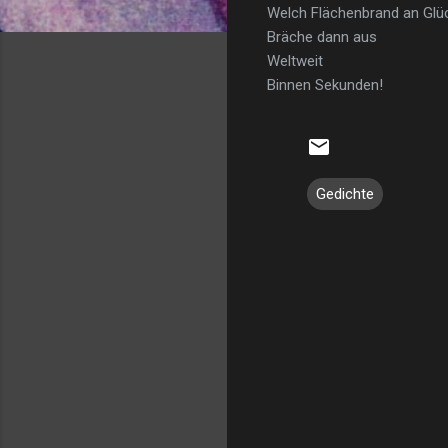
Welch Flächenbrand an Glüc
Bräche dann aus
Weltweit
Binnen Sekunden!
Gedichte
K
o
m
m
e
n
t
a