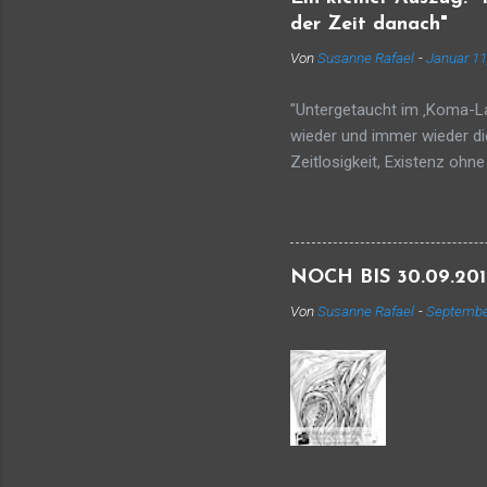
sieht, si
der Zeit danach"
lang. Ma
Von
Susanne Rafael
-
Januar 11
"Untergetaucht im ‚Koma-Lan
wieder und immer wieder di
Zeitlosigkeit, Existenz oh
Raum ist zwar menschenleer
einer leeren Bühne (und ohn
Worte, Sätze, gespeist aus
ein Bühnenbild für meine ei
NOCH BIS 30.09.2016
Bühnenbildner.... soufflier
Von
Susanne Rafael
-
Septembe
Woman–Show’ spule ich ab,
versuche, sie zu ordnen, z
Bilder auf den Plan, um dem