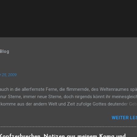
 Blog
 25, 2009
auch in die allerfernste Ferne, die flimmernde, des Weltenraumes sp
 nur Sterne, immer neue Sterne, doch nirgends könnt ihr meinesgleic
h komme aus der andern Welt und Zeit zufolge Gottes deutender Ge
 über Bethlehems Gebreit und über all die Traurigkeit der Erde. Denkt 
WEITER LE
schon, ich selbst, das Licht. Das Licht ist unbegreiflich eins und keins
sich im Erdendämmer bricht, der Schein nur, nur der Widerschein des
Ein Zeichen nur in dieser Nacht und Stille. Vielleicht, dass einer, der 
 "Kopfzerbrechen. Notizen aus meinem Koma und