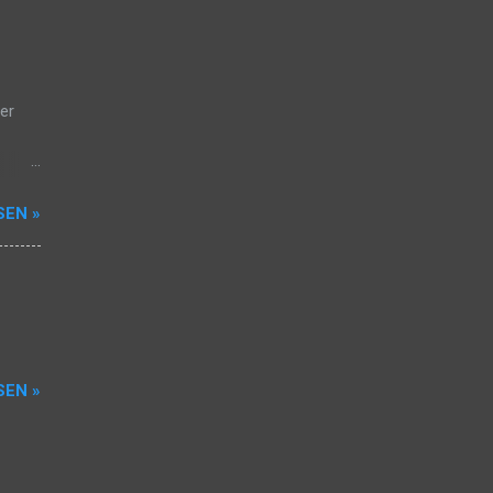
eben
er
r auf
SEN »
 so
r,
 ‚One-
 neue
SEN »