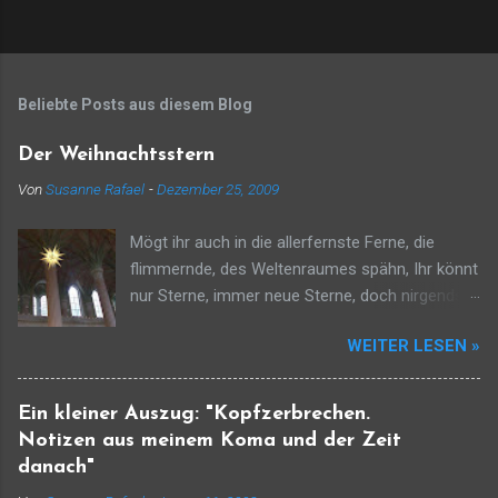
Beliebte Posts aus diesem Blog
Der Weihnachtsstern
Von
Susanne Rafael
-
Dezember 25, 2009
Mögt ihr auch in die allerfernste Ferne, die
flimmernde, des Weltenraumes spähn, Ihr könnt
nur Sterne, immer neue Sterne, doch nirgends
könnt ihr meinesgleichen sehn. Ich komme aus
WEITER LESEN »
der andern Welt und Zeit zufolge Gottes
deutender Gebärde und ziehe über Bethlehems
Gebreit und über all die Traurigkeit der Erde.
Ein kleiner Auszug: "Kopfzerbrechen.
Denkt nicht, ich wäre schon, ich selbst, das
Notizen aus meinem Koma und der Zeit
Licht. Das Licht ist unbegreiflich eins und keins.
danach"
Ich bin, der sich im Erdendämmer bricht, der