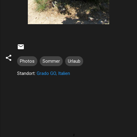
Photos
Sommer
Urlaub
Standort:
Grado GO, Italien
K
o
m
m
e
n