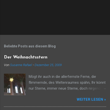
Beliebte Posts aus diesem Blog
Der Weihnachtsstern
Von
Susanne Rafael
-
Dezember 25, 2009
Mögt ihr auch in die allerfernste Ferne, die
flimmernde, des Weltenraumes spähn, Ihr könnt
nur Sterne, immer neue Sterne, doch nirgends
könnt ihr meinesgleichen sehn. Ich komme aus
WEITER LESEN »
der andern Welt und Zeit zufolge Gottes
deutender Gebärde und ziehe über Bethlehems