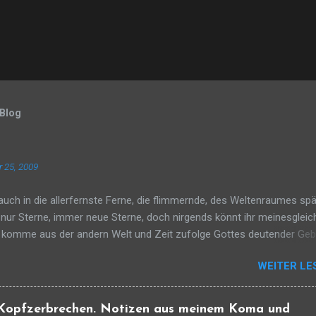
 Blog
 25, 2009
auch in die allerfernste Ferne, die flimmernde, des Weltenraumes sp
 nur Sterne, immer neue Sterne, doch nirgends könnt ihr meinesgleic
h komme aus der andern Welt und Zeit zufolge Gottes deutender Ge
 über Bethlehems Gebreit und über all die Traurigkeit der Erde. Denkt 
WEITER LE
schon, ich selbst, das Licht. Das Licht ist unbegreiflich eins und keins
sich im Erdendämmer bricht, der Schein nur, nur der Widerschein des
Ein Zeichen nur in dieser Nacht und Stille. Vielleicht, dass einer, der 
 "Kopfzerbrechen. Notizen aus meinem Koma und