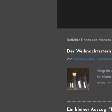
Beliebte Posts aus diesem
Der Weihnachtsstern
Von
Susanne Rafael
-
Dezember
Mögt ihr 
Ihr könnt
sehn. Ic
und ziehe
ich wäre 
bin, der 
Scheins, 
Ein kleiner Auszug: