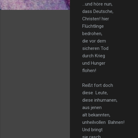
…und höre nun,
dass Deutsche,
Christen! hier
Flüchtlinge
bedrohen,
die vor dem
sicheren Tod
durch Krieg
und Hunger
flohen!
Reißt fort doch
diese Leute,
diese inhumanen,
aus jenen
alt bekannten,
unheilvollen Bahnen!
Und bringt
sie rasch