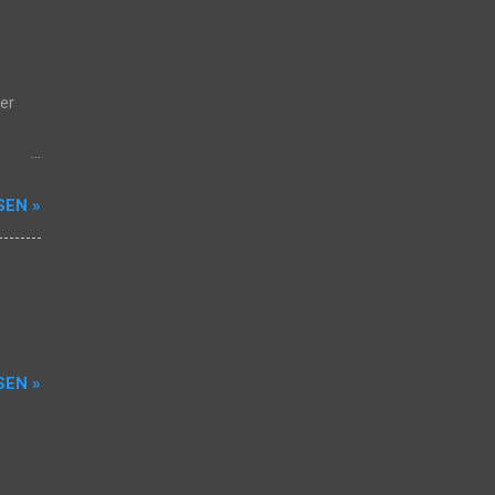
eben
er
r auf
SEN »
 so
r,
 ‚One-
 neue
SEN »