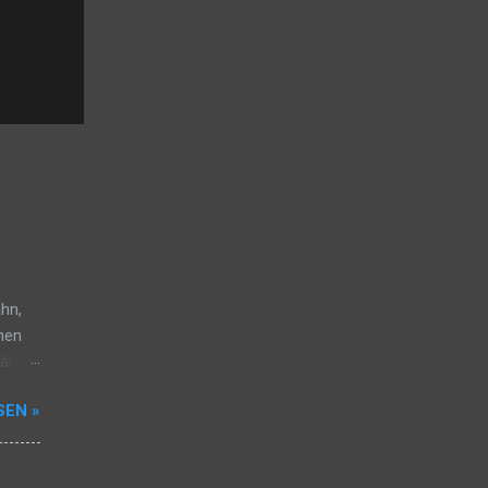
ähn,
hen
bärde
nicht,
SEN »
. Ich
mich