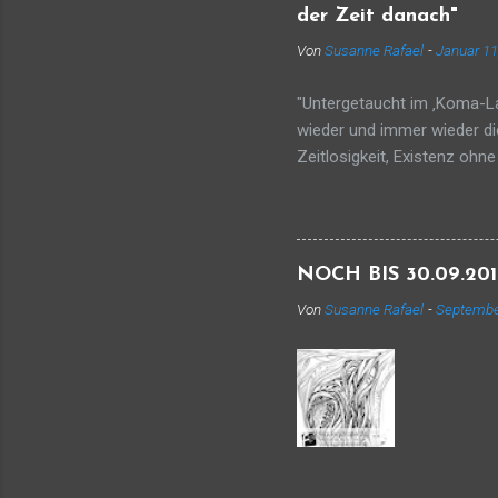
sieht, si
der Zeit danach"
lang. Ma
Von
Susanne Rafael
-
Januar 11
"Untergetaucht im ‚Koma-Lan
wieder und immer wieder di
Zeitlosigkeit, Existenz oh
Raum ist zwar menschenleer
einer leeren Bühne (und ohn
Worte, Sätze, gespeist aus
ein Bühnenbild für meine ei
NOCH BIS 30.09.2016
Bühnenbildner.... soufflier
Von
Susanne Rafael
-
Septembe
Woman–Show’ spule ich ab,
versuche, sie zu ordnen, z
Bilder auf den Plan, um dem